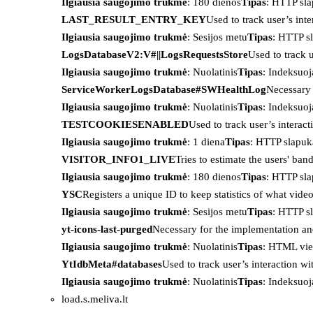
Ilgiausia saugojimo trukmė
: 180 dienos
Tipas
: HTTP sl
LAST_RESULT_ENTRY_KEY
Used to track user’s int
Ilgiausia saugojimo trukmė
: Sesijos metu
Tipas
: HTTP s
LogsDatabaseV2:V#||LogsRequestsStore
Used to track 
Ilgiausia saugojimo trukmė
: Nuolatinis
Tipas
: Indeksu
ServiceWorkerLogsDatabase#SWHealthLog
Necessary 
Ilgiausia saugojimo trukmė
: Nuolatinis
Tipas
: Indeksu
TESTCOOKIESENABLED
Used to track user’s interac
Ilgiausia saugojimo trukmė
: 1 diena
Tipas
: HTTP slapuk
VISITOR_INFO1_LIVE
Tries to estimate the users' ba
Ilgiausia saugojimo trukmė
: 180 dienos
Tipas
: HTTP sl
YSC
Registers a unique ID to keep statistics of what vid
Ilgiausia saugojimo trukmė
: Sesijos metu
Tipas
: HTTP s
yt-icons-last-purged
Necessary for the implementation an
Ilgiausia saugojimo trukmė
: Nuolatinis
Tipas
: HTML vie
YtIdbMeta#databases
Used to track user’s interaction w
Ilgiausia saugojimo trukmė
: Nuolatinis
Tipas
: Indeksu
load.s.meliva.lt