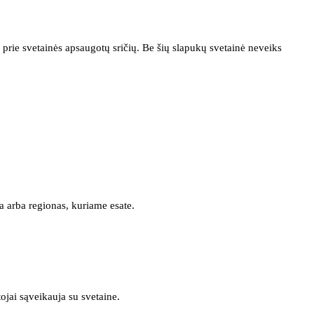
prie svetainės apsaugotų sričių. Be šių slapukų svetainė neveiks
a arba regionas, kuriame esate.
tojai sąveikauja su svetaine.