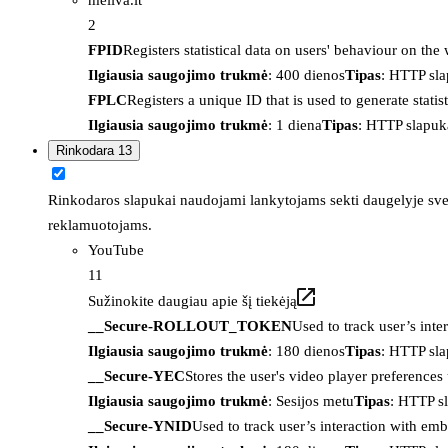
2
FPID
Registers statistical data on users' behaviour on the
Ilgiausia saugojimo trukmė
: 400 dienos
Tipas
: HTTP sl
FPLC
Registers a unique ID that is used to generate statis
Ilgiausia saugojimo trukmė
: 1 diena
Tipas
: HTTP slapuk
Rinkodara
13
Rinkodaros slapukai naudojami lankytojams sekti daugelyje sveta
reklamuotojams.
YouTube
11
Sužinokite daugiau apie šį tiekėją
__Secure-ROLLOUT_TOKEN
Used to track user’s int
Ilgiausia saugojimo trukmė
: 180 dienos
Tipas
: HTTP sl
__Secure-YEC
Stores the user's video player preferenc
Ilgiausia saugojimo trukmė
: Sesijos metu
Tipas
: HTTP s
__Secure-YNID
Used to track user’s interaction with em