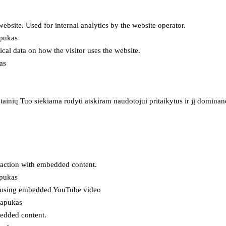
 website. Used for internal analytics by the website operator.
apukas
tical data on how the visitor uses the website.
as
inių Tuo siekiama rodyti atskiram naudotojui pritaikytus ir jį dominanči
eraction with embedded content.
apukas
es using embedded YouTube video
lapukas
bedded content.