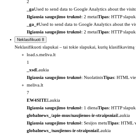
2
_ga
Used to send data to Google Analytics about the visit
Ilgiausia saugojimo trukmė
: 2 metai
Tipas
: HTTP slapuk
_ga_#
Used to send data to Google Analytics about the vis
Ilgiausia saugojimo trukmė
: 2 metai
Tipas
: HTTP slapuk
Neklasifikuoti
8
Neklasifikuoti slapukai – tai tokie slapukai, kurių klasifikavimą
load.s.meliva.lt
1
_xsd
Laukia
Ilgiausia saugojimo trukmė
: Nuolatinis
Tipas
: HTML vie
meliva.lt
7
EW4SITE
Laukia
Ilgiausia saugojimo trukmė
: 1 diena
Tipas
: HTTP slapuk
globalnews_/apie-mus/naujienos-ir-straipsniai
Laukia
Ilgiausia saugojimo trukmė
: Sesijos metu
Tipas
: HTML v
globalnews_/naujienos-ir-straipsniai
Laukia