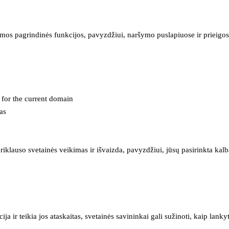
mos pagrindinės funkcijos, pavyzdžiui, naršymo puslapiuose ir prieigos 
e for the current domain
as
iklauso svetainės veikimas ir išvaizda, pavyzdžiui, jūsų pasirinkta kalb
 ir teikia jos ataskaitas, svetainės savininkai gali sužinoti, kaip lanky