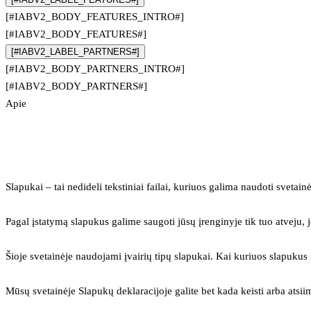
[#IABV2_BODY_FEATURES_INTRO#]
[#IABV2_BODY_FEATURES#]
[#IABV2_LABEL_PARTNERS#]
[#IABV2_BODY_PARTNERS_INTRO#]
[#IABV2_BODY_PARTNERS#]
Apie
Slapukai – tai nedideli tekstiniai failai, kuriuos galima naudoti svetainė
Pagal įstatymą slapukus galime saugoti jūsų įrenginyje tik tuo atveju, j
Šioje svetainėje naudojami įvairių tipų slapukai. Kai kuriuos slapuku
Mūsų svetainėje Slapukų deklaracijoje galite bet kada keisti arba atsii