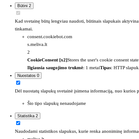
Būtini
2
Kad svetainę būtų lengviau naudoti, būtinais slapukais aktyvina
tinkamai.
consent.cookiebot.com
s.meliva.lt
2
CookieConsent [x2]
Stores the user's cookie consent stat
Ilgiausia saugojimo trukmė
: 1 metai
Tipas
: HTTP slapuk
Nuostatos
0
Dėl nuostatų slapukų svetainė įsimena informaciją, nuo kurios pr
Šio tipo slapukų nenaudojame
Statistika
2
Naudodami statistikos slapukus, kurie renka anoniminę informacija
meliva.lt