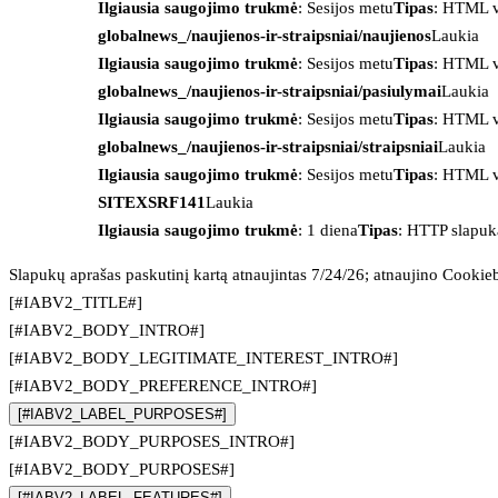
Ilgiausia saugojimo trukmė
: Sesijos metu
Tipas
: HTML v
globalnews_/naujienos-ir-straipsniai/naujienos
Laukia
Ilgiausia saugojimo trukmė
: Sesijos metu
Tipas
: HTML v
globalnews_/naujienos-ir-straipsniai/pasiulymai
Laukia
Ilgiausia saugojimo trukmė
: Sesijos metu
Tipas
: HTML v
globalnews_/naujienos-ir-straipsniai/straipsniai
Laukia
Ilgiausia saugojimo trukmė
: Sesijos metu
Tipas
: HTML v
SITEXSRF141
Laukia
Ilgiausia saugojimo trukmė
: 1 diena
Tipas
: HTTP slapuk
Slapukų aprašas paskutinį kartą atnaujintas 7/24/26; atnaujino
Cookie
[#IABV2_TITLE#]
[#IABV2_BODY_INTRO#]
[#IABV2_BODY_LEGITIMATE_INTEREST_INTRO#]
[#IABV2_BODY_PREFERENCE_INTRO#]
[#IABV2_LABEL_PURPOSES#]
[#IABV2_BODY_PURPOSES_INTRO#]
[#IABV2_BODY_PURPOSES#]
[#IABV2_LABEL_FEATURES#]