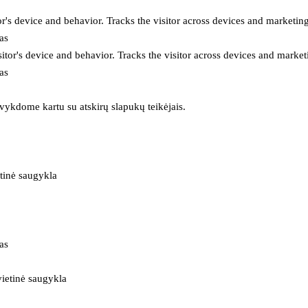
or's device and behavior. Tracks the visitor across devices and marketin
as
itor's device and behavior. Tracks the visitor across devices and market
as
 vykdome kartu su atskirų slapukų teikėjais.
tinė saugykla
as
ietinė saugykla