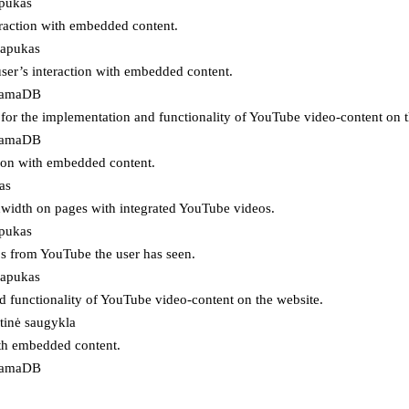
apukas
eraction with embedded content.
lapukas
user’s interaction with embedded content.
ojamaDB
for the implementation and functionality of YouTube video-content on t
ojamaDB
tion with embedded content.
as
ndwidth on pages with integrated YouTube videos.
apukas
eos from YouTube the user has seen.
lapukas
d functionality of YouTube video-content on the website.
tinė saugykla
ith embedded content.
ojamaDB