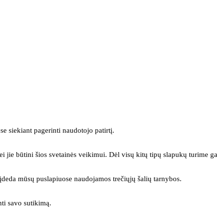
se siekiant pagerinti naudotojo patirtį.
ei jie būtini šios svetainės veikimui. Dėl visų kitų tipų slapukų turime ga
s įdeda mūsų puslapiuose naudojamos trečiųjų šalių tarnybos.
mti savo sutikimą.