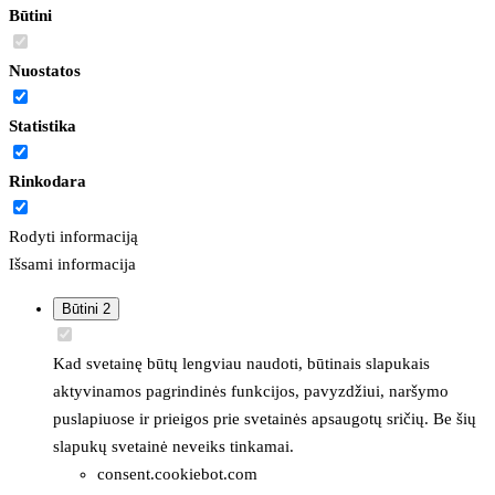
Būtini
Nuostatos
Statistika
Rinkodara
Rodyti informaciją
Išsami informacija
Būtini
2
Kad svetainę būtų lengviau naudoti, būtinais slapukais
aktyvinamos pagrindinės funkcijos, pavyzdžiui, naršymo
puslapiuose ir prieigos prie svetainės apsaugotų sričių. Be šių
slapukų svetainė neveiks tinkamai.
consent.cookiebot.com