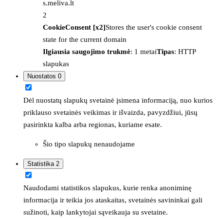
s.meliva.lt
2
CookieConsent [x2]
Stores the user's cookie consent
state for the current domain
Ilgiausia saugojimo trukmė
: 1 metai
Tipas
: HTTP
slapukas
Nuostatos
0
Dėl nuostatų slapukų svetainė įsimena informaciją, nuo kurios
priklauso svetainės veikimas ir išvaizda, pavyzdžiui, jūsų
pasirinkta kalba arba regionas, kuriame esate.
Šio tipo slapukų nenaudojame
Statistika
2
Naudodami statistikos slapukus, kurie renka anoniminę
informacija ir teikia jos ataskaitas, svetainės savininkai gali
sužinoti, kaip lankytojai sąveikauja su svetaine.