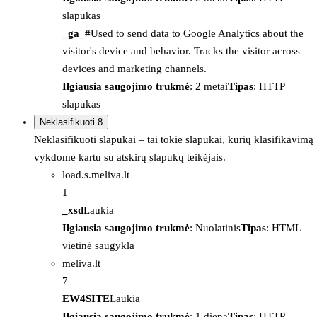
slapukas
_ga_#
Used to send data to Google Analytics about the
visitor's device and behavior. Tracks the visitor across
devices and marketing channels.
Ilgiausia saugojimo trukmė
: 2 metai
Tipas
: HTTP
slapukas
Neklasifikuoti
8
Neklasifikuoti slapukai – tai tokie slapukai, kurių klasifikavimą
vykdome kartu su atskirų slapukų teikėjais.
load.s.meliva.lt
1
_xsd
Laukia
Ilgiausia saugojimo trukmė
: Nuolatinis
Tipas
: HTML
vietinė saugykla
meliva.lt
7
EW4SITE
Laukia
Ilgiausia saugojimo trukmė
: 1 diena
Tipas
: HTTP