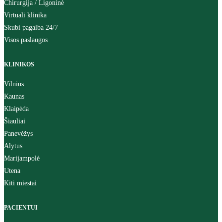
Chirurgija / Ligoninė
Virtuali klinika
Skubi pagalba 24/7
Visos paslaugos
KLINIKOS
Vilnius
Kaunas
Klaipėda
Šiauliai
Panevėžys
Alytus
Marijampolė
Utena
Kiti miestai
PACIENTUI