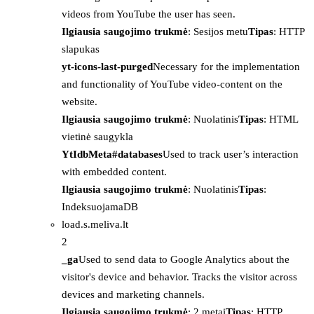
videos from YouTube the user has seen.
Ilgiausia saugojimo trukmė
: Sesijos metu
Tipas
: HTTP
slapukas
yt-icons-last-purged
Necessary for the implementation
and functionality of YouTube video-content on the
website.
Ilgiausia saugojimo trukmė
: Nuolatinis
Tipas
: HTML
vietinė saugykla
YtIdbMeta#databases
Used to track user’s interaction
with embedded content.
Ilgiausia saugojimo trukmė
: Nuolatinis
Tipas
:
IndeksuojamaDB
load.s.meliva.lt
2
_ga
Used to send data to Google Analytics about the
visitor's device and behavior. Tracks the visitor across
devices and marketing channels.
Ilgiausia saugojimo trukmė
: 2 metai
Tipas
: HTTP