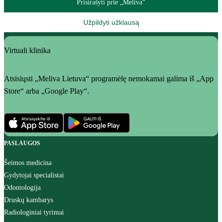
Prisirašyti prie „Meliva“
Užpildyti užklausą
Virtuali klinika
Atsisiųsti „Meliva Lietuva“ programėlę nemokamai galima iš „App
Store“ arba „Google Play“.
PASLAUGOS
Šeimos medicina
Gydytojai specialistai
Odontologija
Druskų kambarys
Radiologiniai tyrimai