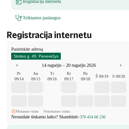
Registracija internetu
Teikiamos paslaugos
Registracija internetu
Pasirinkite adresą
Stoties g. 49, Panevėžys
14 rugsėjis – 20 rugsėjis 2026
Pr
An
Tr
Kt
Pn
Š
09/19
S
09/20
09/14
09/15
09/16
09/17
09/18
11:15
11:00
12:15
Mokamas vizitas
Nemokamas vizitas
Nerandate tinkamo laiko? Skambinti
+370 454 60 230