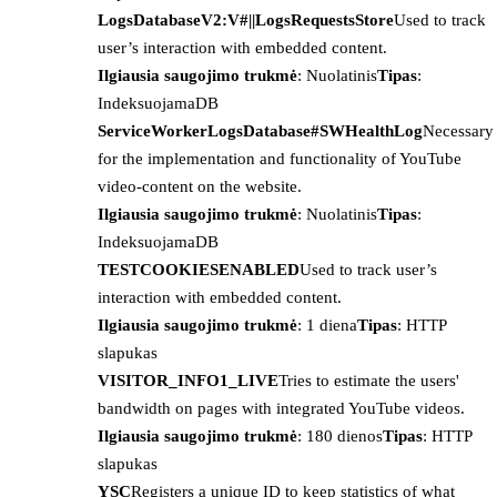
LogsDatabaseV2:V#||LogsRequestsStore
Used to track
user’s interaction with embedded content.
Ilgiausia saugojimo trukmė
: Nuolatinis
Tipas
:
IndeksuojamaDB
ServiceWorkerLogsDatabase#SWHealthLog
Necessary
for the implementation and functionality of YouTube
video-content on the website.
Ilgiausia saugojimo trukmė
: Nuolatinis
Tipas
:
IndeksuojamaDB
TESTCOOKIESENABLED
Used to track user’s
interaction with embedded content.
Ilgiausia saugojimo trukmė
: 1 diena
Tipas
: HTTP
slapukas
VISITOR_INFO1_LIVE
Tries to estimate the users'
bandwidth on pages with integrated YouTube videos.
Ilgiausia saugojimo trukmė
: 180 dienos
Tipas
: HTTP
slapukas
YSC
Registers a unique ID to keep statistics of what