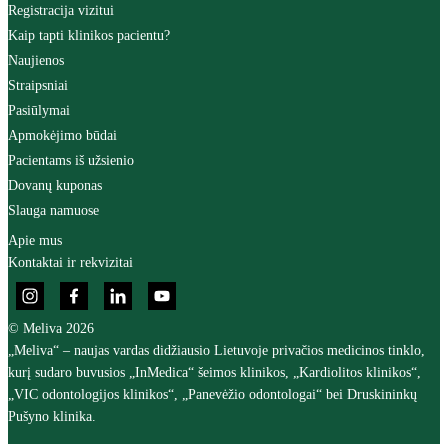
Registracija vizitui
Kaip tapti klinikos pacientu?
Naujienos
Straipsniai
Pasiūlymai
Apmokėjimo būdai
Pacientams iš užsienio
Dovanų kuponas
Slauga namuose
Apie mus
Kontaktai ir rekvizitai
© Meliva 2026
„Meliva“ – naujas vardas didžiausio Lietuvoje privačios medicinos tinklo,
kurį sudaro buvusios „InMedica“ šeimos klinikos, „Kardiolitos klinikos“,
„VIC odontologijos klinikos“, „Panevėžio odontologai“ bei Druskininkų
Pušyno klinika.