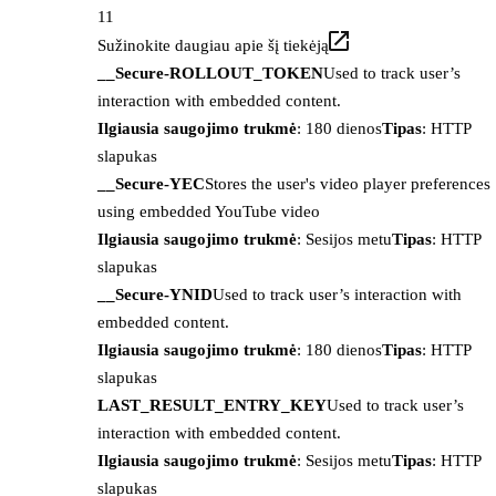
11
Sužinokite daugiau apie šį tiekėją
__Secure-ROLLOUT_TOKEN
Used to track user’s
interaction with embedded content.
Ilgiausia saugojimo trukmė
: 180 dienos
Tipas
: HTTP
slapukas
__Secure-YEC
Stores the user's video player preferences
using embedded YouTube video
Ilgiausia saugojimo trukmė
: Sesijos metu
Tipas
: HTTP
slapukas
__Secure-YNID
Used to track user’s interaction with
embedded content.
Ilgiausia saugojimo trukmė
: 180 dienos
Tipas
: HTTP
slapukas
LAST_RESULT_ENTRY_KEY
Used to track user’s
interaction with embedded content.
Ilgiausia saugojimo trukmė
: Sesijos metu
Tipas
: HTTP
slapukas