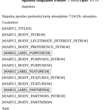
Ilgiausia saugojimo trukmė
: 1 diena
Tipas
: HTTP
slapukas
Slapukų aprašas paskutinį kartą atnaujintas 7/24/26; atnaujino
Cookiebot
[#IABV2_TITLE#]
[#IABV2_BODY_INTRO#]
[#IABV2_BODY_LEGITIMATE_INTEREST_INTRO#]
[#IABV2_BODY_PREFERENCE_INTRO#]
[#IABV2_LABEL_PURPOSES#]
[#IABV2_BODY_PURPOSES_INTRO#]
[#IABV2_BODY_PURPOSES#]
[#IABV2_LABEL_FEATURES#]
[#IABV2_BODY_FEATURES_INTRO#]
[#IABV2_BODY_FEATURES#]
[#IABV2_LABEL_PARTNERS#]
[#IABV2_BODY_PARTNERS_INTRO#]
[#IABV2_BODY_PARTNERS#]
Apie