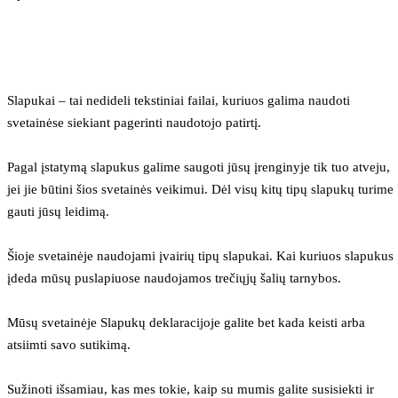
Slapukai – tai nedideli tekstiniai failai, kuriuos galima naudoti 
svetainėse siekiant pagerinti naudotojo patirtį.
Pagal įstatymą slapukus galime saugoti jūsų įrenginyje tik tuo atveju, 
jei jie būtini šios svetainės veikimui. Dėl visų kitų tipų slapukų turime 
gauti jūsų leidimą.
Šioje svetainėje naudojami įvairių tipų slapukai. Kai kuriuos slapukus 
įdeda mūsų puslapiuose naudojamos trečiųjų šalių tarnybos.
Mūsų svetainėje Slapukų deklaracijoje galite bet kada keisti arba 
atsiimti savo sutikimą.
Sužinoti išsamiau, kas mes tokie, kaip su mumis galite susisiekti ir 