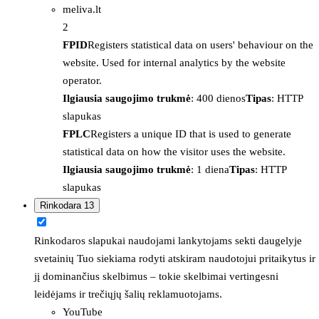
meliva.lt
2
FPID
Registers statistical data on users' behaviour on the
website. Used for internal analytics by the website
operator.
Ilgiausia saugojimo trukmė
: 400 dienos
Tipas
: HTTP
slapukas
FPLC
Registers a unique ID that is used to generate
statistical data on how the visitor uses the website.
Ilgiausia saugojimo trukmė
: 1 diena
Tipas
: HTTP
slapukas
Rinkodara
13
Rinkodaros slapukai naudojami lankytojams sekti daugelyje
svetainių Tuo siekiama rodyti atskiram naudotojui pritaikytus ir
jį dominančius skelbimus – tokie skelbimai vertingesni
leidėjams ir trečiųjų šalių reklamuotojams.
YouTube